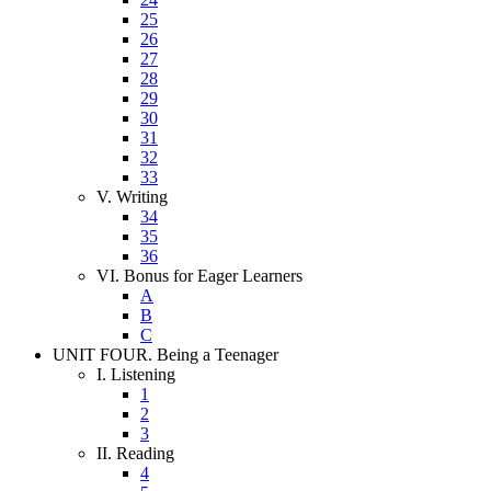
25
26
27
28
29
30
31
32
33
V. Writing
34
35
36
VI. Bonus for Eager Learners
A
B
C
UNIT FOUR. Being a Teenager
I. Listening
1
2
3
II. Reading
4