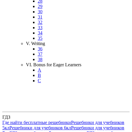
28
29
30
31
32
33
34
35
V. Writing
36
37
38
VI. Bonus for Eager Learners
A
B
C
ГДЗ
Где найти бесплатные решебники
Решебники для учебников
5кл
Решебники для учебников 6кл
Решебники для учебников