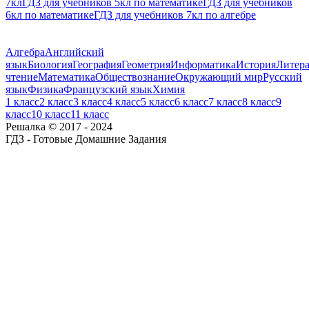
7кл
ГДЗ для учебников 5кл по математике
ГДЗ для учебников
6кл по математике
ГДЗ для учебников 7кл по алгебре
Алгебра
Английский
язык
Биология
География
Геометрия
Информатика
История
Литера
чтение
Математика
Обществознание
Окружающий мир
Русский
язык
Физика
Французский язык
Химия
1 класс
2 класс
3 класс
4 класс
5 класс
6 класс
7 класс
8 класс
9
класс
10 класс
11 класс
Решалка © 2017 - 2024
ГДЗ - Готовые Домашние Задания