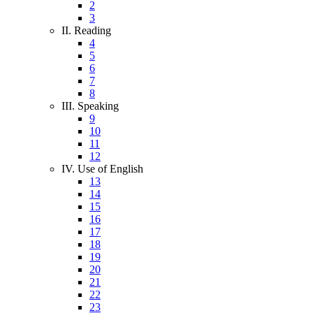
2
3
II. Reading
4
5
6
7
8
III. Speaking
9
10
11
12
IV. Use of English
13
14
15
16
17
18
19
20
21
22
23