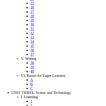
25
26
27
28
29
30
31
32
33
34
35
36
37
V. Writing
38
39
40
VI. Bonus for Eager Learners
A
B
C
UNIT THREE. Sciene and Technology
I. Listening
1
2