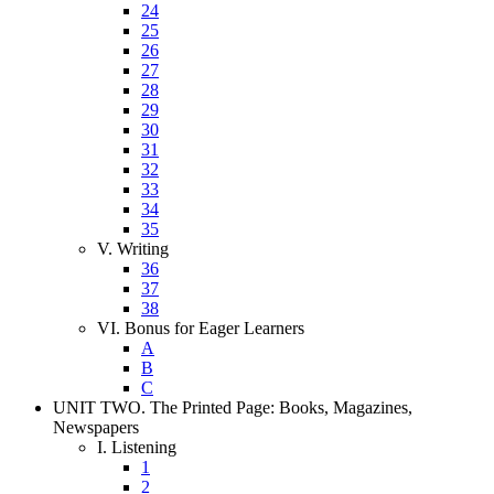
24
25
26
27
28
29
30
31
32
33
34
35
V. Writing
36
37
38
VI. Bonus for Eager Learners
A
B
C
UNIT TWO. The Printed Page: Books, Magazines,
Newspapers
I. Listening
1
2