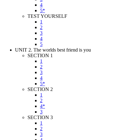
4
5*
TEST YOURSELF
1
2
3
4
5
UNIT 2. The worlds best friend is you
SECTION 1
1
2
3
4
5*
SECTION 2
1
2
4*
3
SECTION 3
1
2
3
4