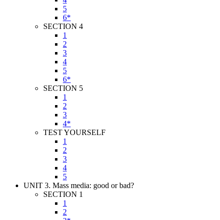
5
6*
SECTION 4
1
2
3
4
5
6*
SECTION 5
1
2
3
4*
TEST YOURSELF
1
2
3
4
5
UNIT 3. Mass media: good or bad?
SECTION 1
1
2