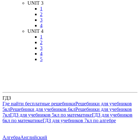
UNIT 3
1
2
3
4
UNIT 4
1
2
3
4
5
ГДЗ
Где найти бесплатные решебники
Решебники для учебников
5кл
Решебники для учебников 6кл
Решебники для учебников
7кл
ГДЗ для учебников 5кл по математике
ГДЗ для учебников
6кл по математике
ГДЗ для учебников 7кл по алгебре
Алгебра
Английский