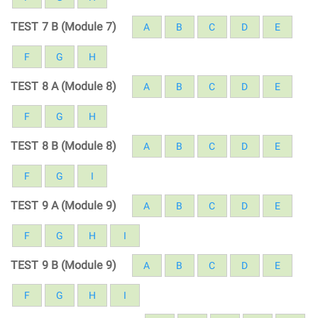
TEST 7 B (Module 7)
A
B
C
D
E
F
G
H
TEST 8 A (Module 8)
A
B
C
D
E
F
G
H
TEST 8 B (Module 8)
A
B
C
D
E
F
G
I
TEST 9 A (Module 9)
A
B
C
D
E
F
G
H
I
TEST 9 B (Module 9)
A
B
C
D
E
F
G
H
I