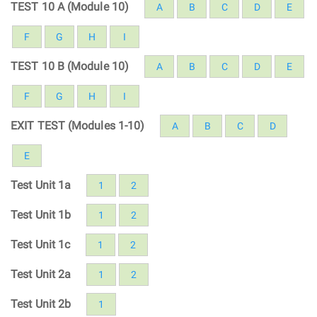
TEST 10 A (Module 10)
A
B
C
D
E
F
G
H
I
TEST 10 B (Module 10)
A
B
C
D
E
F
G
H
I
EXIT TEST (Modules 1-10)
A
B
C
D
E
Test Unit 1a
1
2
Test Unit 1b
1
2
Test Unit 1c
1
2
Test Unit 2a
1
2
Test Unit 2b
1