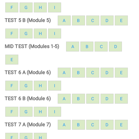
F
G
H
I
TEST 5 B (Module 5)
A
B
C
D
E
F
G
H
I
MID TEST (Modules 1-5)
A
B
C
D
E
TEST 6 A (Module 6)
A
B
C
D
E
F
G
H
I
TEST 6 B (Module 6)
A
B
C
D
E
F
G
H
I
TEST 7 A (Module 7)
A
B
C
D
E
F
G
H