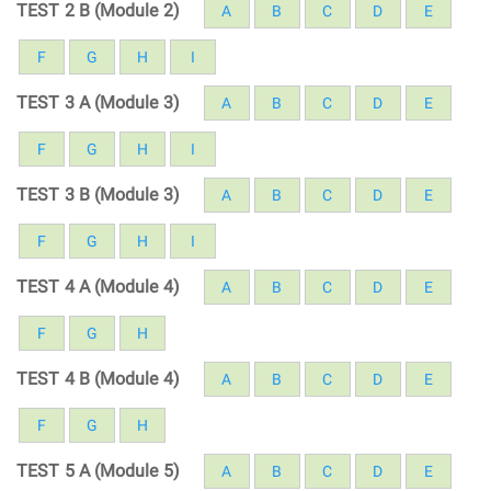
TEST 2 B (Module 2)
A
B
C
D
E
F
G
H
I
TEST 3 A (Module 3)
A
B
C
D
E
F
G
H
I
TEST 3 B (Module 3)
A
B
C
D
E
F
G
H
I
TEST 4 A (Module 4)
A
B
C
D
E
F
G
H
TEST 4 B (Module 4)
A
B
C
D
E
F
G
H
TEST 5 A (Module 5)
A
B
C
D
E