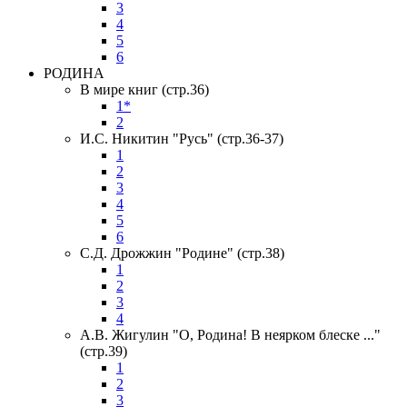
3
4
5
6
РОДИНА
В мире книг (стр.36)
1*
2
И.С. Никитин "Русь" (стр.36-37)
1
2
3
4
5
6
С.Д. Дрожжин "Родине" (стр.38)
1
2
3
4
А.В. Жигулин "О, Родина! В неярком блеске ..."
(стр.39)
1
2
3