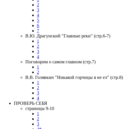
2
3
4
5
6
7
В.Ю. Драгунский "Главные реки" (стр.6-7)
1
2
3
4
Поговорим о самом главном (стр.7)
1
2
В.В. Голявкин "Никакой горчицы я не ел" (стр.8)
1
2
3
4
ПРОВЕРЬ СЕБЯ
страницы 9-10
1
2
3