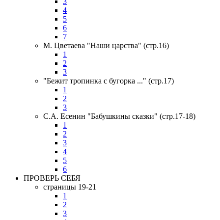
3
4
5
6
7
М. Цветаева "Наши царства" (стр.16)
1
2
3
"Бежит тропинка с бугорка ..." (стр.17)
1
2
3
С.А. Есенин "Бабушкины сказки" (стр.17-18)
1
2
3
4
5
6
ПРОВЕРЬ СЕБЯ
страницы 19-21
1
2
3