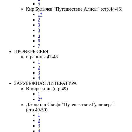
5
Кир Булычев "Путешествие Алисы" (стр.44-46)
1*
2
3
3
5
6
7
ПРОВЕРЬ СЕБЯ
страницы 47-48
1
2
3
4
ЗАРУБЕЖНАЯ ЛИТЕРАТУРА
В мире книг (стр.49)
1
2*
Джонатан Свифт "Путешествие Гулливера"
(стр.49-50)
1
2
3
4