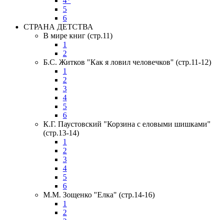
4*
5
6
СТРАНА ДЕТСТВА
В мире книг (стр.11)
1
2
Б.С. Житков "Как я ловил человечков" (стр.11-12)
1
2
3
4
5
6
К.Г. Паустовский "Корзина с еловыми шишками"
(стр.13-14)
1
2
3
4
5
6
М.М. Зощенко "Елка" (стр.14-16)
1
2