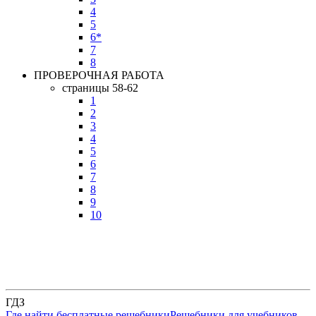
4
5
6*
7
8
ПРОВЕРОЧНАЯ РАБОТА
страницы 58-62
1
2
3
4
5
6
7
8
9
10
ГДЗ
Где найти бесплатные решебники
Решебники для учебников