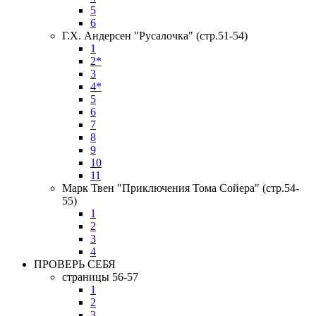
5
6
Г.Х. Андерсен "Русалочка" (стр.51-54)
1
2*
3
4*
5
6
7
8
9
10
11
Марк Твен "Приключения Тома Сойера" (стр.54-
55)
1
2
3
4
ПРОВЕРЬ СЕБЯ
страницы 56-57
1
2
3