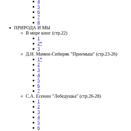
4
5
6
7
8
ПРИРОДА И МЫ
В мире книг (стр.22)
1
2*
3
Д.Н. Мамин-Сибиряк "Приемыш" (стр.23-26)
1*
2
3
4
5
6
7
С.А. Есенин "Лебедушка" (стр.26-28)
1
2
3
4
5
6