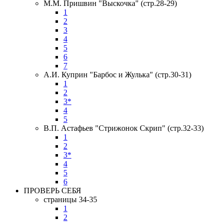
М.М. Пришвин "Выскочка" (стр.28-29)
1
2
3
4
5
6
7
А.И. Куприн "Барбос и Жулька" (стр.30-31)
1
2
3*
4
5
В.П. Астафьев "Стрижонок Скрип" (стр.32-33)
1
2
3*
4
5
6
ПРОВЕРЬ СЕБЯ
страницы 34-35
1
2