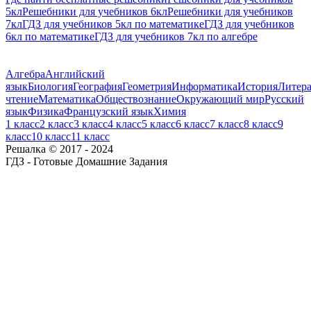
5кл
Решебники для учебников 6кл
Решебники для учебников
7кл
ГДЗ для учебников 5кл по математике
ГДЗ для учебников
6кл по математике
ГДЗ для учебников 7кл по алгебре
Алгебра
Английский
язык
Биология
География
Геометрия
Информатика
История
Литера
чтение
Математика
Обществознание
Окружающий мир
Русский
язык
Физика
Французский язык
Химия
1 класс
2 класс
3 класс
4 класс
5 класс
6 класс
7 класс
8 класс
9
класс
10 класс
11 класс
Решалка © 2017 - 2024
ГДЗ - Готовые Домашние Задания