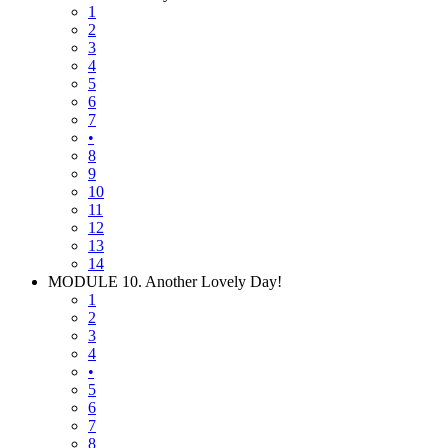
1
2
3
4
5
6
7
•
8
9
10
11
12
13
14
MODULE 10. Another Lovely Day!
1
2
3
4
•
5
6
7
8