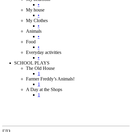
•
My house
•
My Clothes
•
Animals
•
Food
•
Everyday activities
•
SCHOOL PLAYS
The Old House
1
Farmer Freddy’s Animals!
1
A Day at the Shops
1
ГДЗ