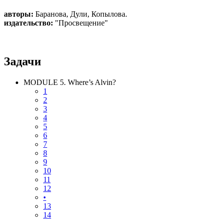
авторы:
Баранова
,
Дули
,
Копылова
.
издательство:
"Просвещение"
Задачи
MODULE 5. Where’s Alvin?
1
2
3
4
5
6
7
8
9
10
11
12
•
13
14