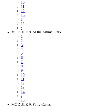
10
11
12
13
14
15
•
MODULE 8. At the Animal Park
1
2
3
4
5
6
7
8
9
10
11
12
13
14
•
15
MODULE 9. Fairy Cakes