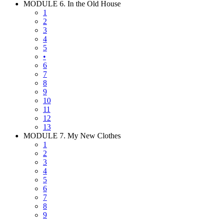
MODULE 6. In the Old House
1
2
3
4
5
•
6
7
8
9
10
11
12
13
MODULE 7. My New Clothes
1
2
3
4
5
6
7
8
9