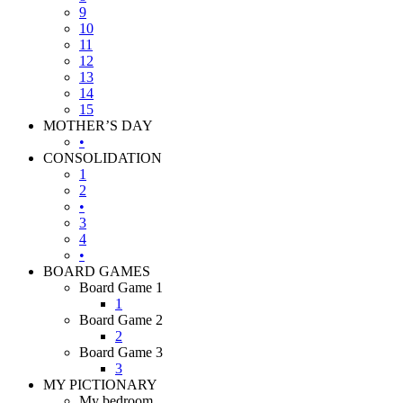
9
10
11
12
13
14
15
MOTHER’S DAY
•
CONSOLIDATION
1
2
•
3
4
•
BOARD GAMES
Board Game 1
1
Board Game 2
2
Board Game 3
3
MY PICTIONARY
My bedroom